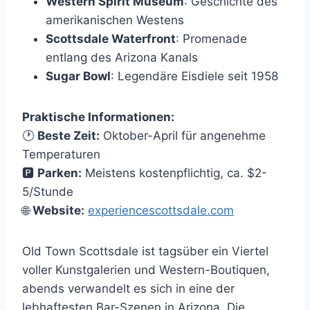
Western Spirit Museum
: Geschichte des
amerikanischen Westens
Scottsdale Waterfront
: Promenade
entlang des Arizona Kanals
Sugar Bowl
: Legendäre Eisdiele seit 1958
Praktische Informationen:
🕐
Beste Zeit:
Oktober-April für angenehme
Temperaturen
🅿️
Parken:
Meistens kostenpflichtig, ca. $2-
5/Stunde
🌐
Website:
experiencescottsdale.com
Old Town Scottsdale ist tagsüber ein Viertel
voller Kunstgalerien und Western-Boutiquen,
abends verwandelt es sich in eine der
lebhaftesten Bar-Szenen in Arizona. Die