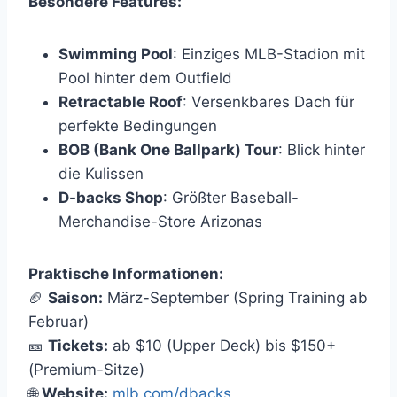
Besondere Features:
Swimming Pool
: Einziges MLB-Stadion mit
Pool hinter dem Outfield
Retractable Roof
: Versenkbares Dach für
perfekte Bedingungen
BOB (Bank One Ballpark) Tour
: Blick hinter
die Kulissen
D-backs Shop
: Größter Baseball-
Merchandise-Store Arizonas
Praktische Informationen:
🏈
Saison:
März-September (Spring Training ab
Februar)
🎫
Tickets:
ab $10 (Upper Deck) bis $150+
(Premium-Sitze)
🌐
Website:
mlb.com/dbacks