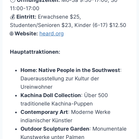
🕐
Öffnungszeiten:
Mo-Sa 9:30-17:00, So
11:00-17:00
💰
Eintritt:
Erwachsene $25,
Studenten/Senioren $23, Kinder (6-17) $12.50
🌐
Website:
heard.org
Hauptattraktionen:
Home: Native People in the Southwest
:
Dauerausstellung zur Kultur der
Ureinwohner
Kachina Doll Collection
: Über 500
traditionelle Kachina-Puppen
Contemporary Art
: Moderne Werke
indianischer Künstler
Outdoor Sculpture Garden
: Monumentale
Kunstwerke unter Palmen